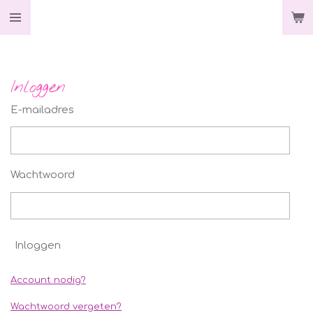
Ga
direct
naar
de
hoofdinhoud
Inloggen
E-mailadres
Wachtwoord
Inloggen
Account nodig?
Wachtwoord vergeten?